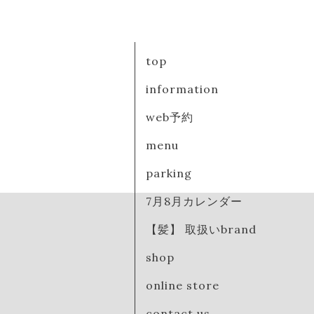
top
information
web予約
menu
parking
7月8月カレンダー
【髪】 取扱いbrand
shop
online store
contact us