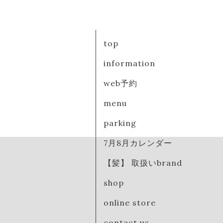
top
information
web予約
menu
parking
7月8月カレンダー
【髪】 取扱いbrand
shop
online store
contact us