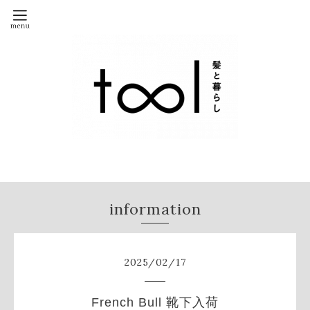
information
2025
/
02
/
17
French Bull 靴下入荷