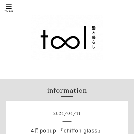
information
2024
/
04
/
11
4月popup 『chiffon glass』