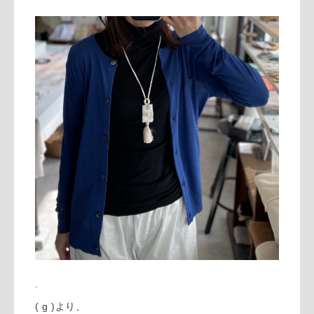
.
( g )より、