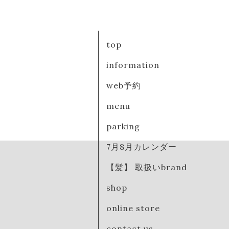
top
information
web予約
menu
parking
7月8月カレンダー
【髪】 取扱いbrand
shop
online store
contact us