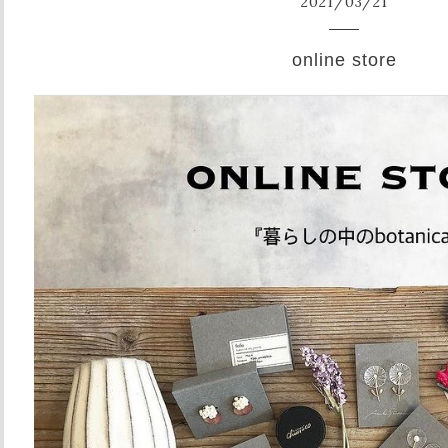
2021
/
03
/
21
online store