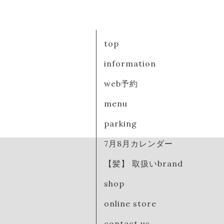
top
information
web予約
menu
parking
7月8月カレンダー
【髪】 取扱いbrand
shop
online store
contact us