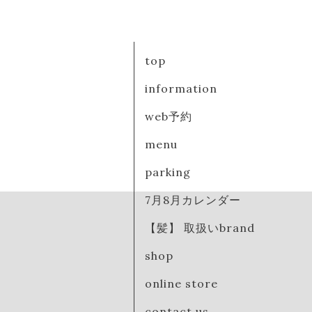
top
information
web予約
menu
parking
7月8月カレンダー
【髪】 取扱いbrand
shop
online store
contact us