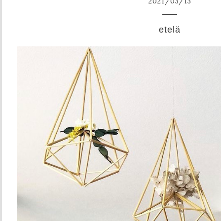
2021
/
03
/
13
etelä