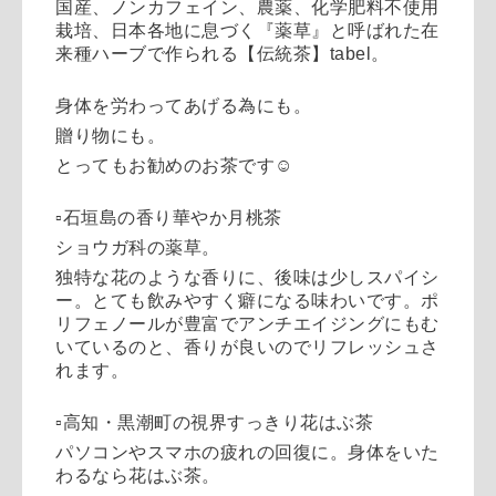
国産、ノンカフェイン、農薬、化学肥料不使用
栽培、日本各地に息づく『薬草』と呼ばれた在
来種ハーブで作られる【伝統茶】tabel。
身体を労わってあげる為にも。
贈り物にも。
とってもお勧めのお茶です☺︎
▫️石垣島の香り華やか月桃茶
ショウガ科の薬草。
独特な花のような香りに、後味は少しスパイシ
ー。とても飲みやすく癖になる味わいです。ポ
リフェノールが豊富でアンチエイジングにもむ
いているのと、香りが良いのでリフレッシュさ
れます。
▫️高知・黒潮町の視界すっきり花はぶ茶
パソコンやスマホの疲れの回復に。身体をいた
わるなら花はぶ茶。