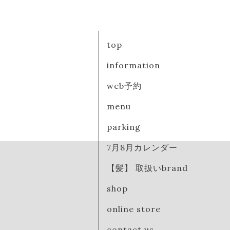
top
information
web予約
menu
parking
7月8月カレンダー
【髪】 取扱いbrand
shop
online store
contact us