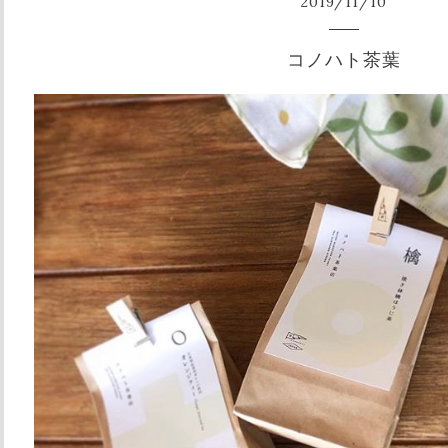
2019
/
11
/
10
コノハト茶葉