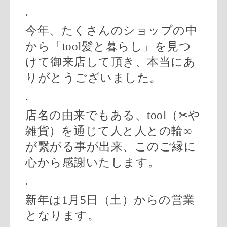
.
今年、たくさんのショップの中
から「
tool
髪と暮らし」を見つ
けて御来店して頂き、本当にあ
りがとうございました。
.
店名の由来でもある、
tool
（
✂︎
や
雑貨）を通じて人と人との輪
∞
が繋がる事が出来、このご縁に
心から感謝いたします。
.
新年は
1
月
5
日（土）からの営業
となります。