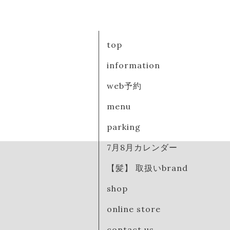
top
information
web予約
menu
parking
7月8月カレンダー
【髪】 取扱いbrand
shop
online store
contact us