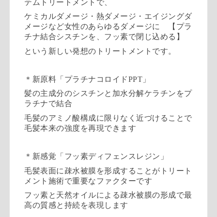
テムトリートメ
ントで、
ケミカルダメージ・熱ダメージ・
エイジングダ
メージなど女性のあらゆるダメージに
【プラ
チナ結合シスチンを、フッ素で閉じ込める】
という新しい発想のトリートメントです。
＊新原料「プラチナコロイド
PPT
」
髪の主成分のシスチンと加水分解ケラチンをプ
ラチナで結合
毛髪のアミノ酸構成に限りなく近づけることで
毛髪本来の強度を再
現できます
＊新感覚「フッ素ディフェンスレジン」
毛髪表面に疎水被膜を形成することがトリート
メント施術で重要な
ファクターです
フッ素と天然オイルによる疎水被膜の形成で最
高の質感と持続を表
現します