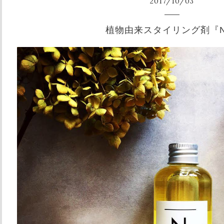
2017
/
10
/
03
植物由来スタイリング剤『N