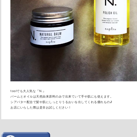
toolでも大人気な『N.』
バームとオイルは天然由来原料のみで出来ていて手や肌にも使えま
す。
シアバター配合で髪や肌にしっとりうるおいを出してくれる優れも
の♪
お店にいらした際は是非お試しください！