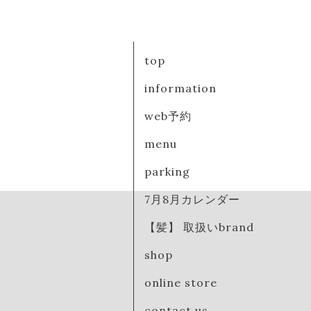
top
information
web予約
menu
parking
7月8月カレンダー
【髪】 取扱いbrand
shop
online store
contact us